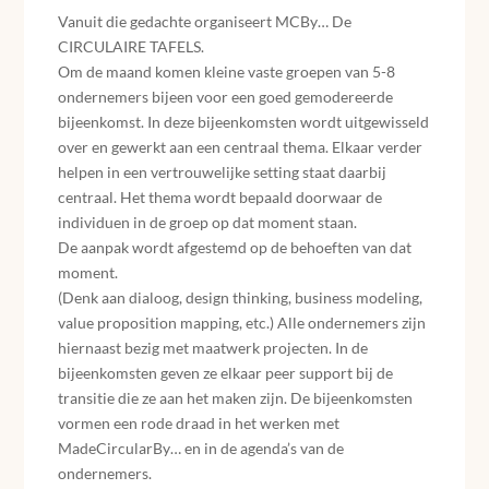
Vanuit die gedachte organiseert MCBy… De
CIRCULAIRE TAFELS.
Om de maand komen kleine vaste groepen van 5-8
ondernemers bijeen voor een goed gemodereerde
bijeenkomst. In deze bijeenkomsten wordt uitgewisseld
over en gewerkt aan een centraal thema. Elkaar verder
helpen in een vertrouwelijke setting staat daarbij
centraal. Het thema wordt bepaald doorwaar de
individuen in de groep op dat moment staan.
De aanpak wordt afgestemd op de behoeften van dat
moment.
(Denk aan dialoog, design thinking, business modeling,
value proposition mapping, etc.) Alle ondernemers zijn
hiernaast bezig met maatwerk projecten. In de
bijeenkomsten geven ze elkaar peer support bij de
transitie die ze aan het maken zijn. De bijeenkomsten
vormen een rode draad in het werken met
MadeCircularBy… en in de agenda’s van de
ondernemers.