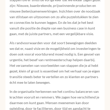
zijn: Nieuwe, baanbrekende, prijswinnende producten en
nieuwe (keten)samenwerkingen. Inzichten over de noodzaak
van stilstaan en uitzoomen om zo alle puzzelstukken te zien
en connecties te kunnen leggen. En de les dat je het best
vanuit die positie de diepte van een business case in kunt
gaan, met de juiste partners, met een vergelijkbare visie.
Als randvoorwaarden voor dat soort bewegingen deelden
we dat er, naast visie en de mogelijkheid om investeringen te
doen ook vooral voortdurend moed nodig is. Een gevoel van
urgentie, het besef van rentmeesterschap helpen daarbij.
Het verzamelen van voorbeelden van stappen die je al hebt
gezet, klein of groot is essentieel om het verhaal van je eigen
transitie steeds beter te vertellen en zo klanten en partners
écht mee te laten bewegen.
In de organisatie herkennen we het continu balanceren van
krachten vooruit en remmers. We zagen hoe verschillend je
daarmee om kunt gaan. Mensen meenemen kan door
opleiding, door te faciliteren, door tijd en aandacht te